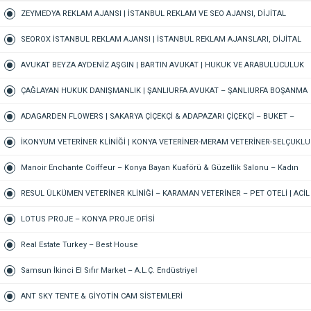
ZEYMEDYA REKLAM AJANSI | İSTANBUL REKLAM VE SEO AJANSI, DİJİTAL
PAZARLAMA AJANSI, SOSYAL MEDYA AJANSI, 360 REKLAM
SEOROX İSTANBUL REKLAM AJANSI | İSTANBUL REKLAM AJANSLARI, DİJİTAL
PAZARLAMA AJANSI, SEO AJANSI & SOSYAL MEDYA AJANSI
AVUKAT BEYZA AYDENİZ AŞGIN | BARTIN AVUKAT | HUKUK VE ARABULUCULUK
BÜROSU – AİLE, CEZA, İŞ HUKUKU, BOŞANMA AVUKATI
ÇAĞLAYAN HUKUK DANIŞMANLIK | ŞANLIURFA AVUKAT – ŞANLIURFA BOŞANMA
AVUKATI ŞANLIURFA TAZMİNAT AVUKATI ŞANLIURFA CEZA AVUKATI
ADAGARDEN FLOWERS | SAKARYA ÇİÇEKÇİ & ADAPAZARI ÇİÇEKÇİ – BUKET –
GELİN ÇİÇEĞİ – DÜĞÜN-NİŞAN – ORGANİZASYON – ONLINE SİPARİŞ
İKONYUM VETERİNER KLİNİĞİ | KONYA VETERİNER-MERAM VETERİNER-SELÇUKLU
VETERİNER-KARATAY | ACİL-7/24 NÖBETÇİ VETERİNER KLİNİĞİ
Manoir Enchante Coiffeur – Konya Bayan Kuaförü & Güzellik Salonu – Kadın
Kuaförü – Meram Kuaför – Bayan Kuaförü – Konya Kuaför
RESUL ÜLKÜMEN VETERİNER KLİNİĞİ – KARAMAN VETERİNER – PET OTELİ | ACİL
VETERİNER – 7/24 AÇIK NÖBETÇİ VETERİNER KLİNİĞİ
LOTUS PROJE – KONYA PROJE OFİSİ
Real Estate Turkey – Best House
Samsun İkinci El Sıfır Market – A.L.Ç. Endüstriyel
ANT SKY TENTE & GİYOTİN CAM SİSTEMLERİ