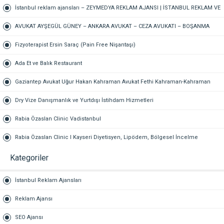
İstanbul reklam ajansları – ZEYMEDYA REKLAM AJANSI | İSTANBUL REKLAM VE
SEO AJANSI, DİJİTAL PAZARLAMA AJANSI, SOSYAL MEDYA AJANSI, 360
AVUKAT AYŞEGÜL GÜNEY – ANKARA AVUKAT – CEZA AVUKATI – BOŞANMA
REKLAM
AVUKATI – TAZMİNAT AVUKATI
Fizyoterapist Ersin Saraç (Pain Free Nişantaşı)
Ada Et ve Balık Restaurant
Gaziantep Avukat Uğur Hakan Kahraman Avukat Fethi Kahraman-Kahraman
Hukuk Bürosu Gaziantep
Dry Vize Danışmanlık ve Yurtdışı İstihdam Hizmetleri
Rabia Özaslan Clinic Vadistanbul
Rabia Özaslan Clinic I Kayseri Diyetisyen, Lipödem, Bölgesel İncelme
Kategoriler
İstanbul Reklam Ajansları
Reklam Ajansı
SEO Ajansı