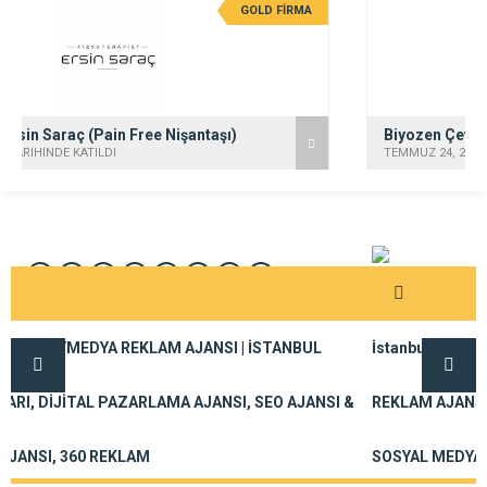
GOLD FİRMA
Biyozen Çevre Sağlığı İlaçlama Dezenfeksiyon
TEMMUZ 24, 2026 TARİHİNDE KATILDI
İstanbul Reklam Ajansı – ZEYMEDYA REKLAM AJANSI | İSTANBUL
REKLAM AJANSLARI, DİJİTAL PAZARLAMA AJANSI, SEO AJANSI &
SOSYAL MEDYA AJANSI, 360 REKLAM