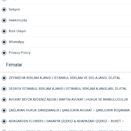
İletişim
Hakkımızda
Bize Ulaşın
WhatsApp
Privacy Policy
Firmalar
ZEYMEDYA REKLAM AJANSI | İSTANBUL REKLAM VE SEO AJANSI, DİJİTAL
PAZARLAMA AJANSI, SOSYAL MEDYA AJANSI, 360 REKLAM
SEOROX İSTANBUL REKLAM AJANSI | İSTANBUL REKLAM AJANSLARI, DİJİTAL
PAZARLAMA AJANSI, SEO AJANSI & SOSYAL MEDYA AJANSI
AVUKAT BEYZA AYDENİZ AŞGIN | BARTIN AVUKAT | HUKUK VE ARABULUCULUK
BÜROSU – AİLE, CEZA, İŞ HUKUKU, BOŞANMA AVUKATI
ÇAĞLAYAN HUKUK DANIŞMANLIK | ŞANLIURFA AVUKAT – ŞANLIURFA BOŞANMA
AVUKATI ŞANLIURFA TAZMİNAT AVUKATI ŞANLIURFA CEZA AVUKATI
ADAGARDEN FLOWERS | SAKARYA ÇİÇEKÇİ & ADAPAZARI ÇİÇEKÇİ – BUKET –