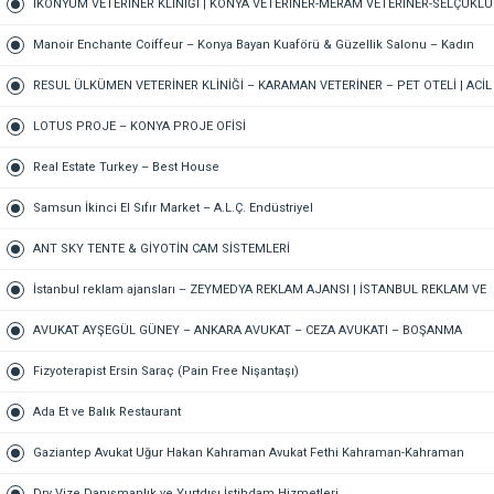
GELİN ÇİÇEĞİ – DÜĞÜN-NİŞAN – ORGANİZASYON – ONLINE SİPARİŞ
İKONYUM VETERİNER KLİNİĞİ | KONYA VETERİNER-MERAM VETERİNER-SELÇUKLU
VETERİNER-KARATAY | ACİL-7/24 NÖBETÇİ VETERİNER KLİNİĞİ
Manoir Enchante Coiffeur – Konya Bayan Kuaförü & Güzellik Salonu – Kadın
Kuaförü – Meram Kuaför – Bayan Kuaförü – Konya Kuaför
RESUL ÜLKÜMEN VETERİNER KLİNİĞİ – KARAMAN VETERİNER – PET OTELİ | ACİL
VETERİNER – 7/24 AÇIK NÖBETÇİ VETERİNER KLİNİĞİ
LOTUS PROJE – KONYA PROJE OFİSİ
Real Estate Turkey – Best House
Samsun İkinci El Sıfır Market – A.L.Ç. Endüstriyel
ANT SKY TENTE & GİYOTİN CAM SİSTEMLERİ
İstanbul reklam ajansları – ZEYMEDYA REKLAM AJANSI | İSTANBUL REKLAM VE
SEO AJANSI, DİJİTAL PAZARLAMA AJANSI, SOSYAL MEDYA AJANSI, 360
AVUKAT AYŞEGÜL GÜNEY – ANKARA AVUKAT – CEZA AVUKATI – BOŞANMA
REKLAM
AVUKATI – TAZMİNAT AVUKATI
Fizyoterapist Ersin Saraç (Pain Free Nişantaşı)
Ada Et ve Balık Restaurant
Gaziantep Avukat Uğur Hakan Kahraman Avukat Fethi Kahraman-Kahraman
Hukuk Bürosu Gaziantep
Dry Vize Danışmanlık ve Yurtdışı İstihdam Hizmetleri