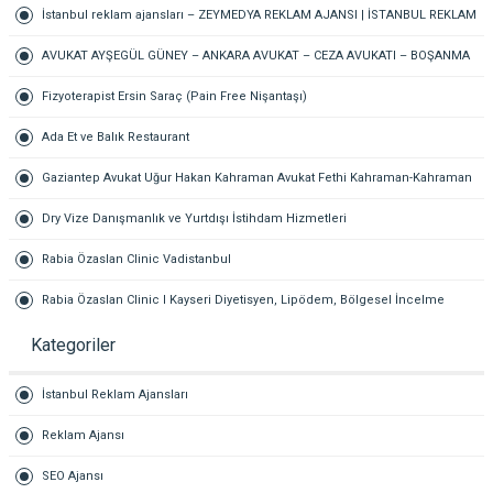
İstanbul reklam ajansları – ZEYMEDYA REKLAM AJANSI | İSTANBUL REKLAM
VE SEO AJANSI, DİJİTAL PAZARLAMA AJANSI, SOSYAL MEDYA AJANSI, 360
AVUKAT AYŞEGÜL GÜNEY – ANKARA AVUKAT – CEZA AVUKATI – BOŞANMA
REKLAM
AVUKATI – TAZMİNAT AVUKATI
Fizyoterapist Ersin Saraç (Pain Free Nişantaşı)
Ada Et ve Balık Restaurant
Gaziantep Avukat Uğur Hakan Kahraman Avukat Fethi Kahraman-Kahraman
Hukuk Bürosu Gaziantep
Dry Vize Danışmanlık ve Yurtdışı İstihdam Hizmetleri
Rabia Özaslan Clinic Vadistanbul
Rabia Özaslan Clinic I Kayseri Diyetisyen, Lipödem, Bölgesel İncelme
Kategoriler
İstanbul Reklam Ajansları
Reklam Ajansı
SEO Ajansı