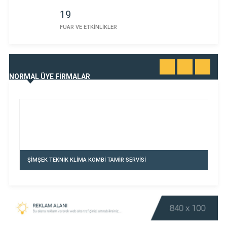
19
FUAR VE ETKİNLİKLER
Rabia Özaslan Clinic Vadistanbul
TÜMÜNÜ
NORMAL ÜYE FİRMALAR
Rabia Özaslan Clinic Vadistanbul
GÖR
0533 309 21 39
ŞİMŞEK TEKNİK KLİMA KOMBİ TAMİR SERVİSİ