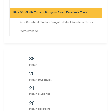
Rize Günübirlik Turlar – Bungalov Evler | Karadeniz Tours
Rize Günübirlik Turlar - Bungalov Evler | Karadeniz Tours
0532 632 86 53
88
FİRMA
20
ANTALYA | AVUKAT AHMET ALKAN
FİRMA HABERLERİ
ANTALYA | AVUKAT AHMET ALKAN
21
0532 335 54 48
FİRMA İLANLARI
20
FİRMA ÜRÜNLERİ