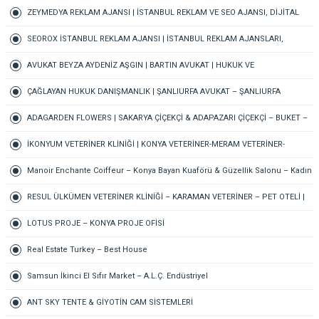
ZEYMEDYA REKLAM AJANSI | İSTANBUL REKLAM VE SEO AJANSI, DİJİTAL
PAZARLAMA AJANSI, SOSYAL MEDYA AJANSI, 360 REKLAM
SEOROX İSTANBUL REKLAM AJANSI | İSTANBUL REKLAM AJANSLARI,
DİJİTAL PAZARLAMA AJANSI, SEO AJANSI & SOSYAL MEDYA AJANSI
AVUKAT BEYZA AYDENİZ AŞGIN | BARTIN AVUKAT | HUKUK VE
ARABULUCULUK BÜROSU – AİLE, CEZA, İŞ HUKUKU, BOŞANMA AVUKATI
ÇAĞLAYAN HUKUK DANIŞMANLIK | ŞANLIURFA AVUKAT – ŞANLIURFA
BOŞANMA AVUKATI ŞANLIURFA TAZMİNAT AVUKATI ŞANLIURFA CEZA
ADAGARDEN FLOWERS | SAKARYA ÇİÇEKÇİ & ADAPAZARI ÇİÇEKÇİ – BUKET –
AVUKATI
GELİN ÇİÇEĞİ – DÜĞÜN-NİŞAN – ORGANİZASYON – ONLINE SİPARİŞ
İKONYUM VETERİNER KLİNİĞİ | KONYA VETERİNER-MERAM VETERİNER-
SELÇUKLU VETERİNER-KARATAY | ACİL-7/24 NÖBETÇİ VETERİNER KLİNİĞİ
Manoir Enchante Coiffeur – Konya Bayan Kuaförü & Güzellik Salonu – Kadın
Kuaförü – Meram Kuaför – Bayan Kuaförü – Konya Kuaför
RESUL ÜLKÜMEN VETERİNER KLİNİĞİ – KARAMAN VETERİNER – PET OTELİ |
ACİL VETERİNER – 7/24 AÇIK NÖBETÇİ VETERİNER KLİNİĞİ
LOTUS PROJE – KONYA PROJE OFİSİ
Real Estate Turkey – Best House
Samsun İkinci El Sıfır Market – A.L.Ç. Endüstriyel
ANT SKY TENTE & GİYOTİN CAM SİSTEMLERİ