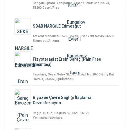
Sarıçam İşhanı, Yenipazar, Yaşar Yılmaz Cad No:24,
53200 Çayeli/Rize
SB&B NARGİLE Etimesgut
Atakent Mahallesi 1522. Sokak, Elvankent No:45, 06560
Etimesgut/Ankara
Fizyoterapist Ersin Saraç (Pain Free
Nişantaşı)
Teşvikiye, Sezai Selek Sk. Murat Apt No:28-30 Giriş Kat
Daire:4, 34365 Şişli/İstanbul
Biyozen Çevre Sağlığı İlaçlama
Dezenfeksiyon
Ragıp Tüzün, Coşkun Sk. 65/1, 06170
Yenimahalle/Ankara