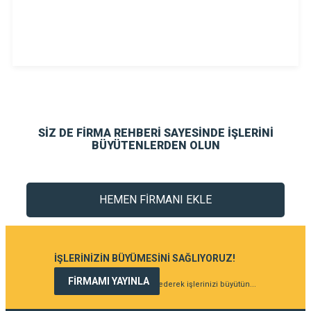
SİZ DE FİRMA REHBERİ SAYESİNDE İŞLERİNİ
BÜYÜTENLERDEN OLUN
HEMEN FİRMANI EKLE
İŞLERİNİZİN BÜYÜMESİNİ SAĞLIYORUZ!
FİRMAMI YAYINLA
Hemen şimdi firmanızı kaydederek işlerinizi büyütün...