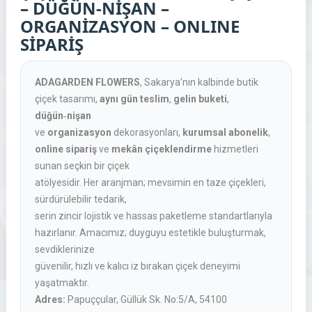
– DÜĞÜN-NİŞAN –
ORGANİZASYON – ONLINE
SİPARİŞ
ADAGARDEN FLOWERS
, Sakarya’nın kalbinde
butik
çiçek tasarımı
,
aynı gün teslim
,
gelin buketi
,
düğün‑nişan
ve
organizasyon
dekorasyonları,
kurumsal abonelik
,
online sipariş
ve
mekân çiçeklendirme
hizmetleri
sunan seçkin bir çiçek
atölyesidir. Her aranjman; mevsimin en taze çiçekleri,
sürdürülebilir tedarik,
serin zincir
lojistik ve hassas paketleme standartlarıyla
hazırlanır. Amacımız; duyguyu estetikle buluşturmak,
sevdiklerinize
güvenilir
,
hızlı
ve
kalıcı iz bırakan
çiçek deneyimi
yaşatmaktır.
Adres:
Papuççular, Güllük Sk. No:5/A, 54100