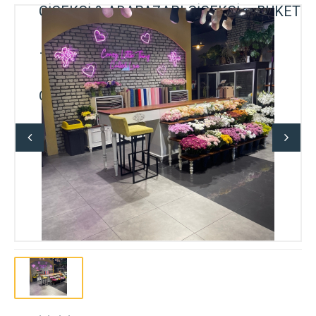
ÇİÇEKÇİ & ADAPAZARI ÇİÇEKÇİ – BUKET
– GELİN ÇİÇEĞİ – DÜĞÜN-NİŞAN –
ORGANİZASYON – ONLINE SİPARİŞ