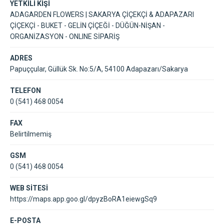
YETKİLİ KİŞİ
ADAGARDEN FLOWERS | SAKARYA ÇİÇEKÇİ & ADAPAZARI
ÇİÇEKÇİ - BUKET - GELİN ÇİÇEĞİ - DÜĞÜN-NİŞAN -
ORGANİZASYON - ONLINE SİPARİŞ
ADRES
Papuççular, Güllük Sk. No:5/A, 54100 Adapazarı/Sakarya
TELEFON
0 (541) 468 0054
FAX
Belirtilmemiş
GSM
0 (541) 468 0054
WEB SİTESİ
https://maps.app.goo.gl/dpyzBoRA1eiewgSq9
E-POSTA