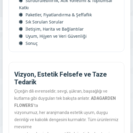
Sürdürülebilirlik, Atık Yönetimi & Toplumsal
Katkı
Paketler, Fiyatlandırma & Şeffaflık
Sık Sorulan Sorular
İletişim, Harita ve Bağlantılar
Uyum, Hijyen ve Veri Güvenliği
Sonuç
Vizyon, Estetik Felsefe ve Taze
Tedarik
Çiçeğin dili evrenseldir; sevgi, şükran, başsağlığı ve
kutlama gibi duyguları tek bakışta anlatır.
ADAGARDEN
FLOWERS
’ta
vizyonumuz, her aranjmanda
estetik uyum
,
duygu
derinliği
ve
kalıcılık
dengesini kurmaktır. Tüm ürünlerimiz
mevsime