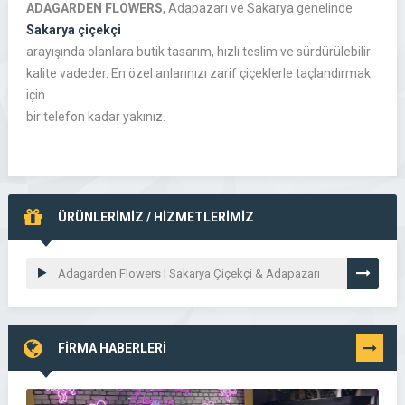
ADAGARDEN FLOWERS
, Adapazarı ve Sakarya genelinde
Sakarya çiçekçi
arayışında olanlara butik tasarım, hızlı teslim ve sürdürülebilir
kalite vadeder. En özel anlarınızı zarif çiçeklerle taçlandırmak
için
bir telefon kadar yakınız.
ÜRÜNLERİMİZ / HİZMETLERİMİZ
Adagarden Flowers | Sakarya Çiçekçi & Adapazarı
Çiçekçi – Buket – Gelin Çiçeği – Düğün-Nişan –
Organizasyon – Online Sipariş
FİRMA HABERLERİ
TÜMÜNÜ
GÖR