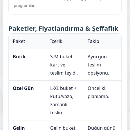
programları.
Paketler, Fiyatlandırma & Şeffaflık
Paket
İçerik
Takip
Butik
S‑M buket,
Aynı gün
kart ve
teslim
teslim teyidi.
opsiyonu.
Özel Gün
L‑XL buket +
Öncelikli
kutu/vazo,
planlama.
zamanlı
teslim.
Gelin
Gelin buketi
Düğün günü