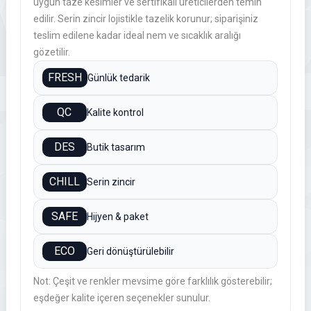
uygun taze kesimler ve sertifikalı üreticilerden temin
edilir.
Serin zincir
lojistikle tazelik korunur; siparişiniz
teslim edilene kadar ideal nem ve sıcaklık aralığı
gözetilir.
FRESH
Günlük tedarik
QC
Kalite kontrol
DES
Butik tasarım
CHILL
Serin zincir
SAFE
Hijyen & paket
ECO
Geri dönüştürülebilir
Not: Çeşit ve renkler mevsime göre farklılık gösterebilir;
eşdeğer kalite içeren seçenekler sunulur.