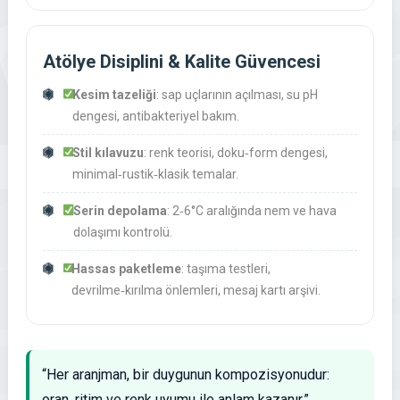
Atölye Disiplini & Kalite Güvencesi
Kesim tazeliği
: sap uçlarının açılması, su pH
dengesi, antibakteriyel bakım.
Stil kılavuzu
: renk teorisi, doku‑form dengesi,
minimal‑rustik‑klasik temalar.
Serin depolama
: 2‑6°C aralığında nem ve hava
dolaşımı kontrolü.
Hassas paketleme
: taşıma testleri,
devrilme‑kırılma önlemleri, mesaj kartı arşivi.
“Her aranjman, bir duygunun kompozisyonudur:
oran, ritim ve renk uyumu ile anlam kazanır.”