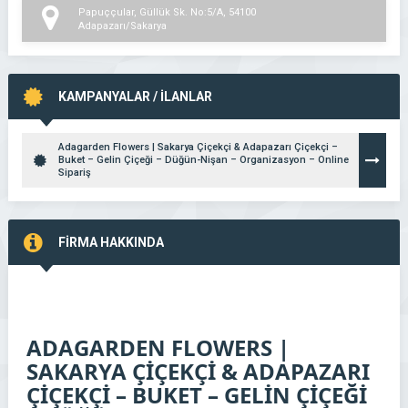
Papuççular, Güllük Sk. No:5/A, 54100
Adapazarı/Sakarya
KAMPANYALAR / İLANLAR
Adagarden Flowers | Sakarya Çiçekçi & Adapazarı Çiçekçi –
Buket – Gelin Çiçeği – Düğün-Nişan – Organizasyon – Online
Sipariş
FİRMA HAKKINDA
ADAGARDEN FLOWERS |
SAKARYA ÇİÇEKÇİ & ADAPAZARI
ÇİÇEKÇİ – BUKET – GELİN ÇİÇEĞİ