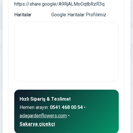
https://share.google/A9RjALMoOqtbRzR3q
Haritalar
Google Haritalar Profilimiz
Hızlı Sipariş & Teslimat
Hemen arayın:
0541 468 00 54
•
adagardenflowers.com
•
Sakarya çiçekçi