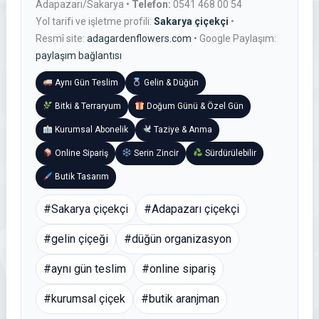
Adapazarı/Sakarya •
Telefon:
0541 468 00 54
Yol tarifi ve işletme profili:
Sakarya çiçekçi
•
Resmî site:
adagardenflowers.com
• Google Paylaşım:
paylaşım bağlantısı
Aynı Gün Teslim
Gelin & Düğün
Bitki & Terraryum
Doğum Günü & Özel Gün
Kurumsal Abonelik
Taziye & Anma
Online Sipariş
Serin Zincir
Sürdürülebilir
Butik Tasarım
#Sakarya çiçekçi
#Adapazarı çiçekçi
#gelin çiçeği
#düğün organizasyon
#aynı gün teslim
#online sipariş
#kurumsal çiçek
#butik aranjman