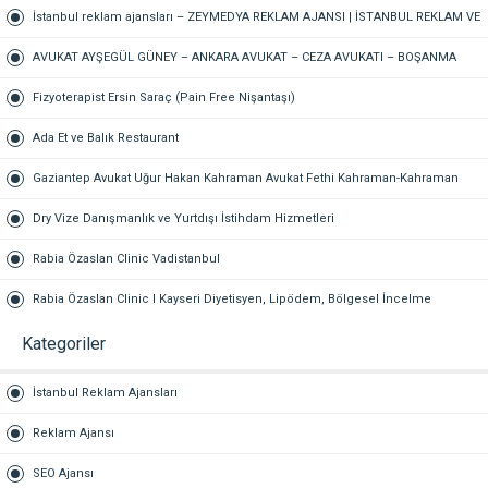
İstanbul reklam ajansları – ZEYMEDYA REKLAM AJANSI | İSTANBUL REKLAM VE
SEO AJANSI, DİJİTAL PAZARLAMA AJANSI, SOSYAL MEDYA AJANSI, 360
AVUKAT AYŞEGÜL GÜNEY – ANKARA AVUKAT – CEZA AVUKATI – BOŞANMA
REKLAM
AVUKATI – TAZMİNAT AVUKATI
Fizyoterapist Ersin Saraç (Pain Free Nişantaşı)
Ada Et ve Balık Restaurant
Gaziantep Avukat Uğur Hakan Kahraman Avukat Fethi Kahraman-Kahraman
Hukuk Bürosu Gaziantep
Dry Vize Danışmanlık ve Yurtdışı İstihdam Hizmetleri
Rabia Özaslan Clinic Vadistanbul
Rabia Özaslan Clinic I Kayseri Diyetisyen, Lipödem, Bölgesel İncelme
Kategoriler
İstanbul Reklam Ajansları
Reklam Ajansı
SEO Ajansı