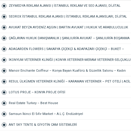
ZEYMEDYA REKLAM AJANSI | İSTANBUL REKLAM VE SEO AJANSI, DİJİTAL
PAZARLAMA AJANSI, SOSYAL MEDYA AJANSI, 360 REKLAM
SEOROX İSTANBUL REKLAM AJANSI | İSTANBUL REKLAM AJANSLARI, DİJİTAL
PAZARLAMA AJANSI, SEO AJANSI & SOSYAL MEDYA AJANSI
AVUKAT BEYZA AYDENİZ AŞGIN | BARTIN AVUKAT | HUKUK VE ARABULUCULUK
BÜROSU – AİLE, CEZA, İŞ HUKUKU, BOŞANMA AVUKATI
ÇAĞLAYAN HUKUK DANIŞMANLIK | ŞANLIURFA AVUKAT – ŞANLIURFA BOŞANMA
AVUKATI ŞANLIURFA TAZMİNAT AVUKATI ŞANLIURFA CEZA AVUKATI
ADAGARDEN FLOWERS | SAKARYA ÇİÇEKÇİ & ADAPAZARI ÇİÇEKÇİ – BUKET –
GELİN ÇİÇEĞİ – DÜĞÜN-NİŞAN – ORGANİZASYON – ONLINE SİPARİŞ
İKONYUM VETERİNER KLİNİĞİ | KONYA VETERİNER-MERAM VETERİNER-SELÇUKLU
VETERİNER-KARATAY | ACİL-7/24 NÖBETÇİ VETERİNER KLİNİĞİ
Manoir Enchante Coiffeur – Konya Bayan Kuaförü & Güzellik Salonu – Kadın
Kuaförü – Meram Kuaför – Bayan Kuaförü – Konya Kuaför
RESUL ÜLKÜMEN VETERİNER KLİNİĞİ – KARAMAN VETERİNER – PET OTELİ | ACİL
VETERİNER – 7/24 AÇIK NÖBETÇİ VETERİNER KLİNİĞİ
LOTUS PROJE – KONYA PROJE OFİSİ
Real Estate Turkey – Best House
Samsun İkinci El Sıfır Market – A.L.Ç. Endüstriyel
ANT SKY TENTE & GİYOTİN CAM SİSTEMLERİ